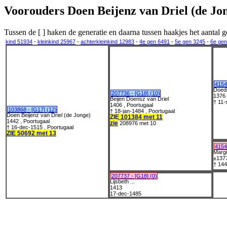
Voorouders Doen Beijenz van Driel (de Jo
Tussen de [ ] haken de generatie en daarna tussen haakjes het aanta
kind 51934
-
kleinkind 25967
-
achterkleinkind 12983
-
4e gen 6491
-
5e gen 3245
-
6e gen
4154
Doedi
207736 - [G18] (10)
1376 
Beijen Doensz van Driel
† 11-
1406 , Poortugaal
103868 - [G17] (12)
† 18-jan-1484 , Poortugaal
Doen Beijenz van Driel (de Jonge)
ZIE 101384 met 11
1442 , Poortugaal
zie
208976 met 10
† 16-dec-1515 , Poortugaal
ZIE 50692 met 13
4154
Margi
±137
† 144
207737 - [G18] (0)
Lijsbeth ...
1413
17-dec-1485