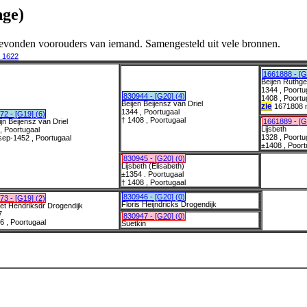
nge)
l gevonden voorouders van iemand. Samengesteld uit vele bronnen.
 1622
1661888 - [G
Beijen Ruthge
1344 , Poortu
830944 - [G20] (4)
1408 , Poortu
Beijen Beijensz van Driel
zie
1671808 
1344 , Poortugaal
72 - [G19] (6)
† 1408 , Poortugaal
jn Beijensz van Driel
1661889 - [G
Lijsbeth
, Poortugaal
1328 , Poortu
sep-1452 , Poortugaal
±1408 , Poort
830945 - [G20] (0)
Lijsbeth (Elisabeth)
±1354 . Poortugaal
† 1408 , Poortugaal
830946 - [G20] (0)
73 - [G19] (2)
Floris Heijndricks Drogendijk
et Hendriksdr Drogendijk
7
830947 - [G20] (0)
6 , Poortugaal
Suetkin