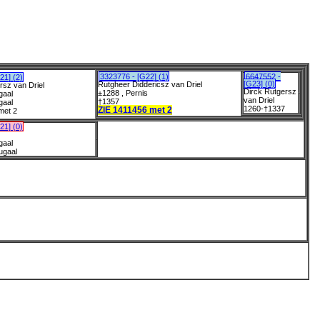
3323776 - [G22] (1)
6647552 -
21] (2)
[G23] (0)
Rutgheer Diddericsz van Driel
rsz van Driel
Dirck Rutgersz
±1288 , Pernis
gaal
van Driel
†1357
gaal
1260-†1337
ZIE 1411456 met 2
met 2
21] (0)
gaal
ugaal